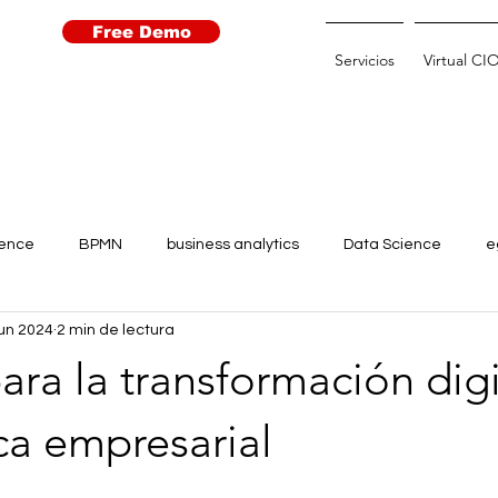
Free Demo
Servicios
Virtual CI
igence
BPMN
business analytics
Data Science
e
jun 2024
2 min de lectura
Learning
Open Data
Open Government
Robots
ara la transformación digi
 for agriculture
transparencia
transformación digital
ca empresarial