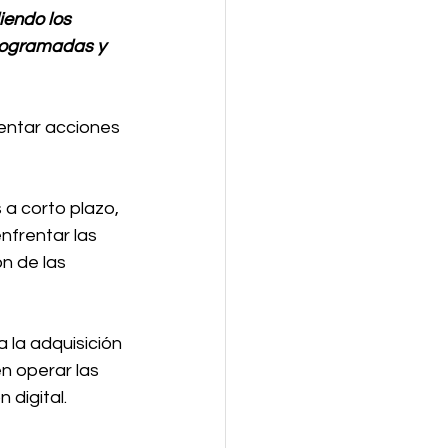
iendo los 
programadas y 
mentar acciones 
a corto plazo, 
frentar las 
n de las 
 la adquisición 
n operar las 
 digital.