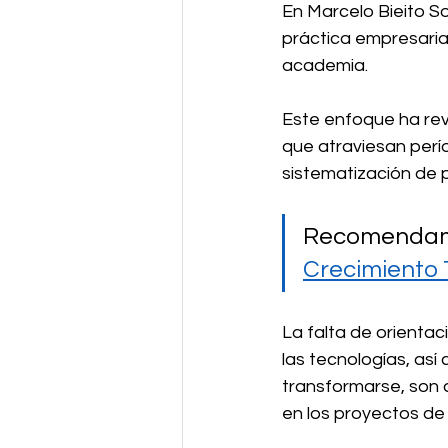
En Marcelo Bieito S
Industry4.0
práctica empresarial
academia.
Este enfoque ha rev
que atraviesan perío
sistematización de 
Recomendamos
Crecimiento 
La falta de orientac
las tecnologías, as
transformarse, son 
en los proyectos de