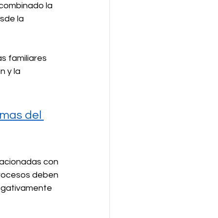
 combinado la 
sde la 
 familiares 
 y la 
mas del 
lacionadas con 
procesos deben 
negativamente 