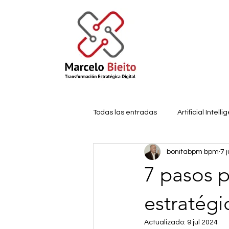
Todas las entradas
Artificial Intell
bonitabpm bpm
7 
Innovación
IoT
Machine 
7 pasos p
strategic planning
Technology
estratégi
Actualizado:
9 jul 2024