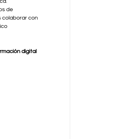
ca. 
os de 
s colaborar con 
ico 
mación digital 