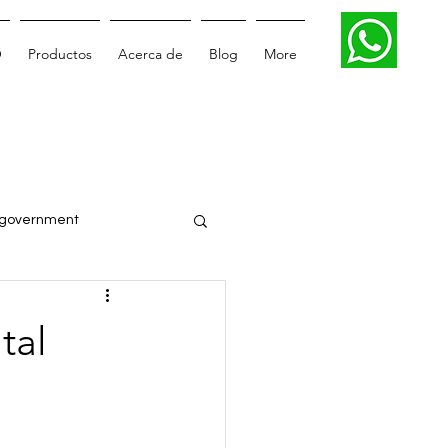
O
Productos
Acerca de
Blog
More
government
Smartcity
tal
Digital transformation