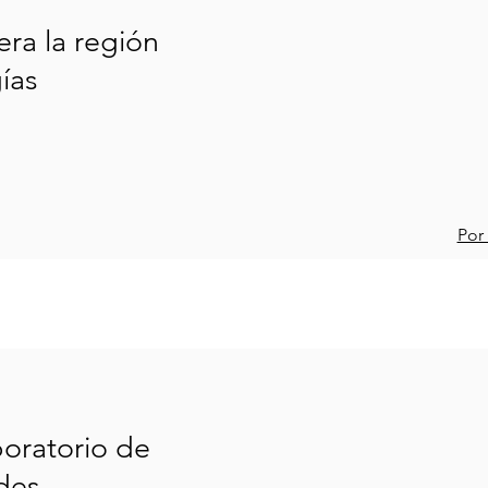
era la región
ías
Por
oratorio de
des