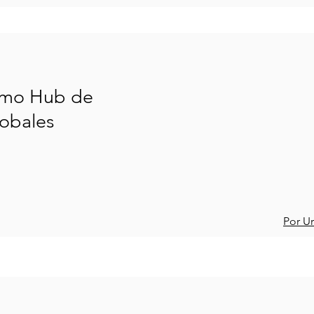
omo Hub de
lobales
Por U