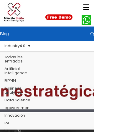
Free Demo
Blog
Industry4.0
Todas las
entradas
Artificial
Intelligence
BPMN
business
analytics
Data Science
egovernment
Innovación
IoT
Machine