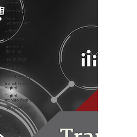
Learning
Open Data
Open
Government
Robots
Smartcity
strategic
planning
Technology
for
agriculture
transparencia
transformación
digital
Digital
transformation
Industry4.0