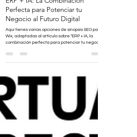
Marcelo Bieito
2 may 2025
4 min de lectura
ERP + IA: La Combinación
Perfecta para Potenciar tu
Negocio al Futuro Digital
Aquí tienes varias opciones de sinopsis SEO para
Wix, adaptadas al artículo sobre "ERP + IA, la
combinación perfecta para potenciar tu negocio
al futuro digital", con diferentes enfoques para
maximizar el alcance: Opción 1 (Directa y
concisa): ERP e Inteligencia Artificial (IA): La clave
para la transformación digital de tu negocio.
Descubre cómo integrar sistemas ERP
inteligentes con IA puede optimizar procesos,
aumentar la eficiencia y asegurar el futuro de tu
empresa.