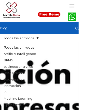
Free Demo
Blog
Todas las entradas
Todas las entradas
Artificial Intelligence
BPMN
business analytics
Data Science
egovernment
Innovación
IoT
Machine Learning
Open Data