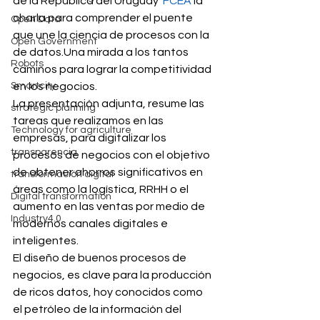
de la República del Uruguay  
FCEA
 la 
charla para comprender el puente 
Open Data
que une la ciencia de procesos con la 
Open Government
de datos.Una mirada a los tantos 
Robots
caminos para lograr la competitividad 
Smartcity
en los negocios.
La presentación adjunta, resume las 
strategic planning
tareas que realizamos en las 
Technology for agriculture
empresas, para digitalizar los 
transparencia
procesos de negocios con el objetivo 
de obtener ahorros significativos en 
transformación digital
áreas como la logística, RRHH o el 
Digital transformation
aumento en las ventas por medio de 
Industry4.0
modernos canales digitales e 
inteligentes.
El diseño de buenos procesos de 
negocios, es clave para la producción 
de ricos datos, hoy conocidos como 
el petróleo de la información del 