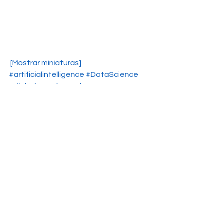
[Mostrar miniaturas]
#artificialintelligence
#DataScience
#digitaltransformation
#processbusiness
#robótica
strategic planning
Data Science
BPMN
Ver todo
Entradas recientes