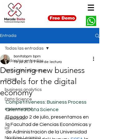
Free Demo
Entrada
Todas las entradas
bonitabpm bpm
Todas las entradas
19 jul 2019
1 min de lectura
Designing new business
Artificial Intelligence
models for the digital
BPMN
business analytics
economy
Data Science
Competitiveness: Business Process 
egovernment
Oriented Data Science
El pasado 2 de julio, presentamos en 
Innovación
la Facultad de Ciencias Económicas y 
IoT
de Administración de la Universidad 
Machine Learning