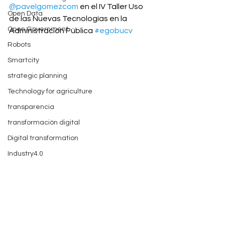
@pavelgomezcom
 en el IV Taller Uso 
Open Data
de las Nuevas Tecnologías en la 
Open Government
Administración Pública 
#egobucv
Robots
Smartcity
strategic planning
Technology for agriculture
transparencia
transformación digital
Digital transformation
Industry4.0