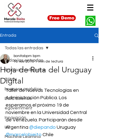
Free Demo
Entrada
Todas las entradas
bonitabpm bpm
Todas las entradas
16 nov 2016
1 min de lectura
Hoja de Ruta del Uruguay
Artificial Intelligence
Digital
BPMN
business analytics
Taller de Nuevas Tecnologías en 
Administración Pública. Los 
Data Science
esperamos el próximo 19 de 
egovernment
noviembre en la Universidad Central 
Innovación
de Venezuela. Participarán desde 
Argentina 
@diepando
 Uruguay 
IoT
@marcelobieito
 Chile 
Machine Learning