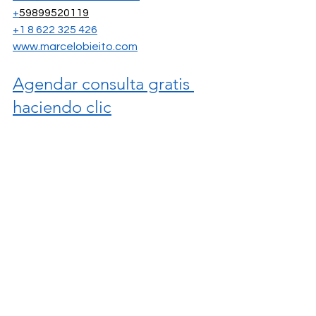
+
59899520119
+1 8 622 325 426
www.marcelobieito.com
Agendar consulta gratis 
haciendo clic