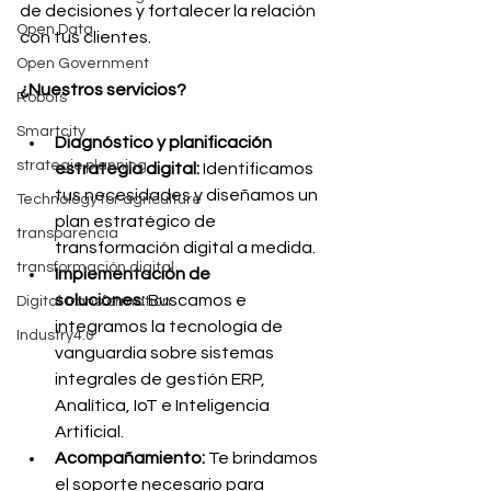
de decisiones y fortalecer la relación 
Open Data
con tus clientes.
Open Government
¿Nuestros servicios?
Robots
Smartcity
Diagnóstico y planificación 
strategic planning
estrategia digital:
 Identificamos 
tus necesidades y diseñamos un 
Technology for agriculture
plan estratégico de 
transparencia
transformación digital a medida.
transformación digital
Implementación de 
soluciones:
 Buscamos e 
Digital transformation
integramos la tecnología de 
Industry4.0
vanguardia sobre sistemas 
integrales de gestión ERP, 
Analítica, IoT e Inteligencia 
Artificial.
Acompañamiento:
 Te brindamos 
el soporte necesario para 