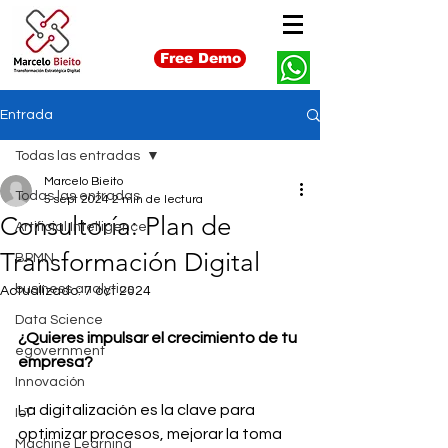
Free Demo
Entrada
Todas las entradas
Marcelo Bieito
Todas las entradas
5 sept 2024
2 min de lectura
Consultoría: Plan de
Artificial Intelligence
Transformación Digital
BPMN
business analytics
Actualizado:
7 oct 2024
Data Science
¿Quieres impulsar el crecimiento de tu 
egovernment
empresa?
Innovación
La digitalización es la clave para 
IoT
optimizar procesos, mejorar la toma 
Machine Learning