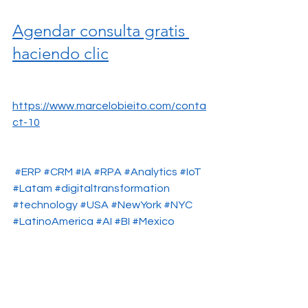
Agendar consulta gratis 
haciendo clic
https://www.marcelobieito.com/conta
ct-10
#ERP
#CRM
#IA
#RPA
#Analytics
#IoT
#Latam
#digitaltransformation
#technology
#USA
#NewYork
#NYC
#LatinoAmerica
#AI
#BI
#Mexico
#Peru
#Colombia
#Panama
#Uruguay
#Guatemala
#Chile
#Canada
#Paraguay
#Argentina
#Brazil
#latinos
#negocios
#pymes
#newyork
#pymes
#transformación