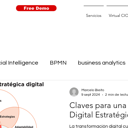
Free Demo
Servicios
Virtual CI
cial Intelligence
BPMN
business analytics
ción
IoT
Machine Learning
Open Data
Marcelo Bieito
9 sept 2024
2 min de lectu
Claves para una
obots
Smartcity
strategic planning
Digital Estratégi
La transformación digital c