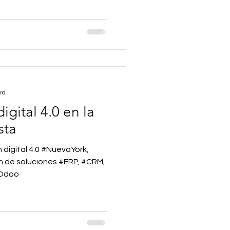
ra
igital 4.0 en la
sta
4.0 #NuevaYork,
n de soluciones #ERP, #CRM,
 Odoo