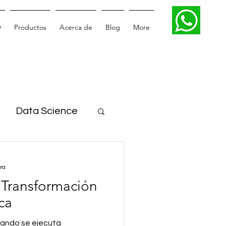
O
Productos
Acerca de
Blog
More
Data Science
ra
 Transformación
ca
uando se ejecuta