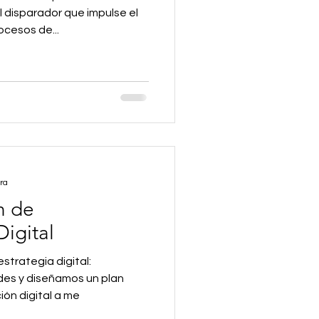
 disparador que impulse el
ocesos de...
ra
n de
igital
estrategia digital:
des y diseñamos un plan
ón digital a me