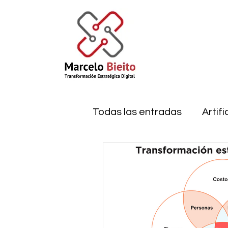
Todas las entradas
Artifi
egovernment
Innova
Open Government
R