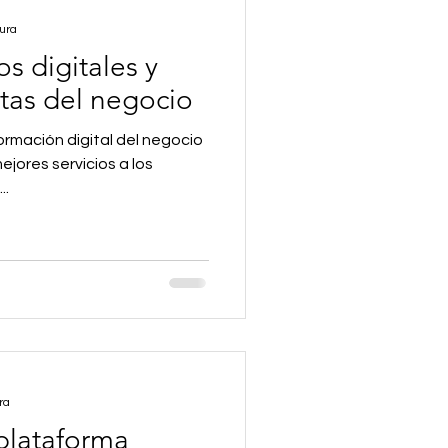
ura
os digitales y
tas del negocio
rmación digital del negocio
jores servicios a los
..
ra
plataforma