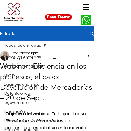
Free Demo
Entrada
Todas las entradas
bonitabpm bpm
Todas las entradas
4 ago 2019
1 min de lectura
Webinar: Eficiencia en los
Artificial Intelligence
procesos, el caso:
BPMN
business analytics
Devolución de Mercaderías
Data Science
– 20 de Sept.
egovernment
Innovación
Objetivo del webinar
: Trabajar el caso 
Devolución de Mercaderías
, un 
IoT
proceso representativo en la mayoría 
Machine Learning