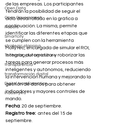
de las empresas. Los participantes 
Open Data
tendrán la posibilidad de seguir el 
Open Government
ciclo desarrollado en la gráfica a 
continuación. La misma, permite 
Robots
identificar las diferentes etapas que 
Smartcity
se cumplen con la herramienta 
strategic planning
Mollytec, encargada de simular el ROI, 
integrar, automatizar y roborizar las 
Technology for agriculture
tareas para generar procesos más 
transparencia
inteligentes y autónomos, reduciendo 
transformación digital
la intervención humana y mejorando la 
Digital transformation
gestión de datos para obtener 
indicadores y mayores controles de 
Industry4.0
mando. 
Fecha
: 20 de septiembre. 
Registro free: 
 antes del 15 de 
septiembre. 