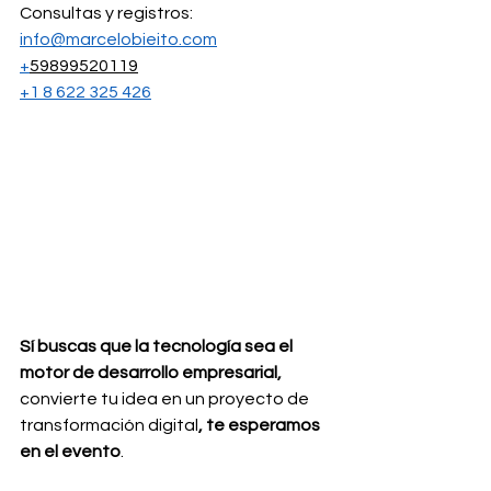
Consultas y registros:
info@marcelobieito.com
+
59899520119
+1 8 622 325 426
Sí buscas que la tecnología sea el 
motor de desarrollo empresarial, 
convierte tu idea en un proyecto de 
transformación digital
, te esperamos 
en el evento
.