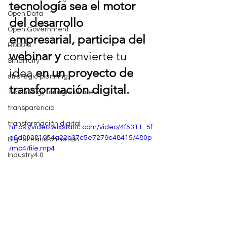
tecnología sea el motor 
Open Data
del desarrollo 
Open Government
empresarial, participa del 
Robots
webinar y 
convierte tu 
Smartcity
idea 
en un proyecto de 
strategic planning
transformación digital.
Technology for agriculture
transparencia
transformación digital
https://video.wixstatic.com/video/4f5311_5f
e6d80281954a22b37c5e7279c48415/480p
Digital transformation
/mp4/file.mp4
Industry4.0