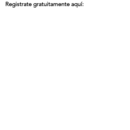
Registrate gratuitamente aquí:
Consultas y registros:
info@marcelobieito.com
+
59899520119
+1 8 622 325 426
Webinar: Planificación estratégica de 
la transformación digital