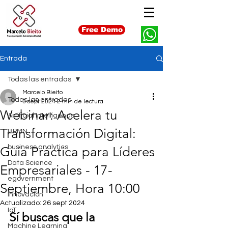
Free Demo
Entrada
Todas las entradas
Marcelo Bieito
Todas las entradas
3 sept 2024
2 min de lectura
Webinar: Acelera tu
Artificial Intelligence
Transformación Digital:
BPMN
business analytics
Guía Práctica para Líderes
Data Science
Empresariales - 17-
egovernment
Septiembre, Hora 10:00
Innovación
Actualizado:
26 sept 2024
IoT
Sí buscas que la 
Machine Learning