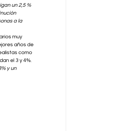
igan un 2,5 % 
inución 
sonas a la 
arios muy 
ejores años de 
ealistas como 
an el 3 y 4%. 
8% y un 