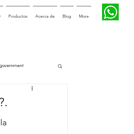
O
Productos
Acerca de
Blog
More
government
Smartcity
?.
Digital transformation
la 