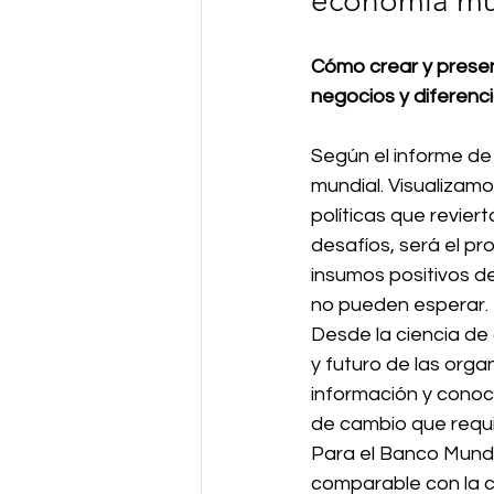
economía mun
Industry4.0
Cómo crear y present
negocios y diferenc
Según el informe de
mundial. Visualizamo
políticas que revie
desafíos, será el pr
insumos positivos de
no pueden esperar. 
Desde la ciencia de
y futuro de las orga
información y conoci
de cambio que requi
Para el Banco Mundi
comparable con la ca