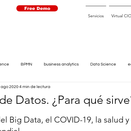
Free Demo
Servicios
Virtual CI
igence
BPMN
business analytics
Data Science
e
 ago 2020
4 min de lectura
Learning
Open Data
Open Government
Robots
 de Datos. ¿Para qué sirve
 for agriculture
transparencia
transformación digital
l Big Data, el COVID-19, la salud y 