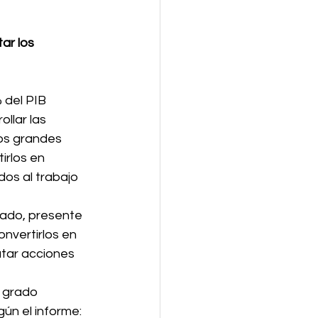
ar los 
 del PIB 
llar las 
os grandes 
irlos en 
dos al trabajo 
sado, presente 
nvertirlos en 
utar acciones 
 
 grado 
ún el informe: 