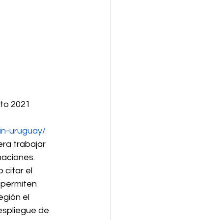
to 2021 
in-uruguay/
ra trabajar 
maciones. 
citar el 
 permiten 
gión el 
espliegue de 