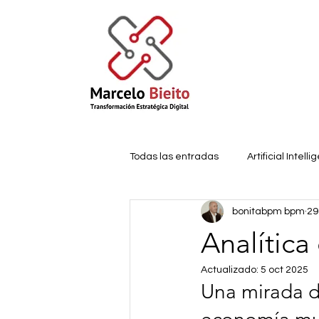
Todas las entradas
Artificial Intell
bonitabpm bpm
29
Innovación
IoT
Machine 
Analítica
Actualizado:
5 oct 2025
strategic planning
Technology
Una mirada de