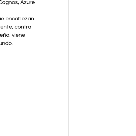
, Cognos, Azure 
que encabezan 
ente, contra 
eño, viene 
undo. 