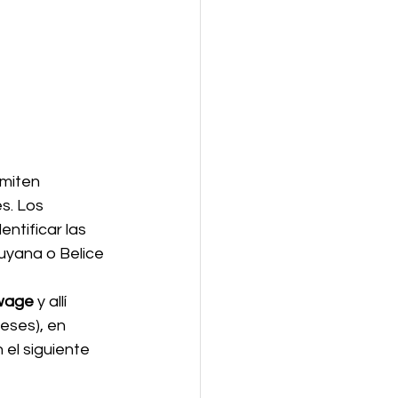
rmiten 
s. Los 
entificar las 
uyana o Belice 
wage
 y allí 
eses), en 
el siguiente 