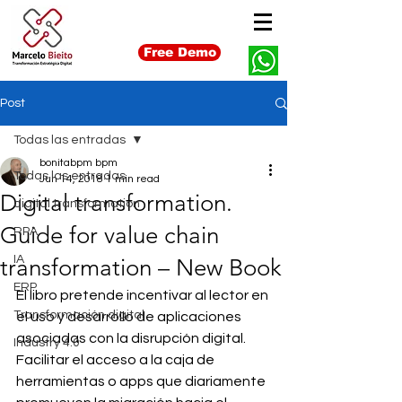
Free Demo
Post
Todas las entradas
bonitabpm bpm
Todas las entradas
Jun 14, 2018
1 min read
Digital transformation.
digital transformation
Guide for value chain
RPA
IA
transformation – New Book
ERP
El libro pretende incentivar al lector en 
Transformación digital
el uso y desarrollo de aplicaciones 
asociadas con la disrupción digital. 
Industry 4.0
Facilitar el acceso a la caja de 
herramientas o apps que diariamente 